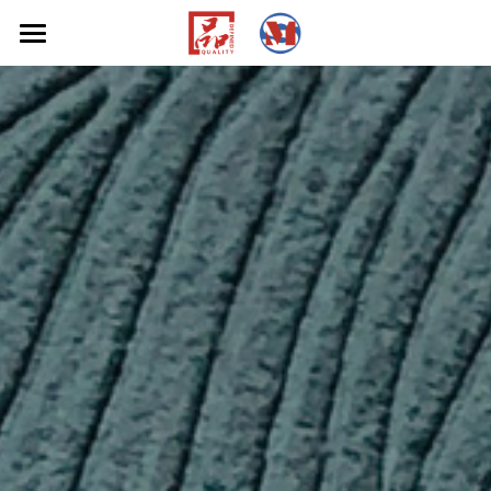
首页
关于
应用
关于我们
研发
产品
汽车内饰
家具家居
新闻
无纺仿麂皮
服装鞋材箱包
织物仿麂皮
可持续发展
环保PU
中文
可持续发展
资质认证
中文
联系我们
年度报告
EN